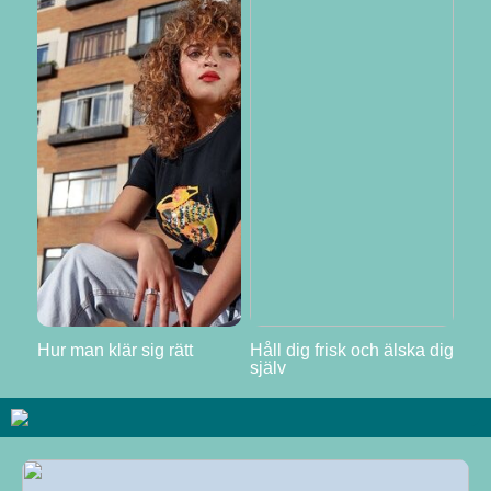
Hur man klär sig rätt
Håll dig frisk och älska dig
själv