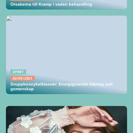
Orsakerna till Kramp i vaden behandling
SPORT
02/05/2023
Gruppboxcykelklasser: Energigivande träning och
gemenskap