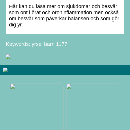
Här kan du läsa mer om sjukdomar och besvär
som ont i örat och öroninflammation men också
om besvär som påverkar balansen och som gör
dig yr.
Keywords: yrsel barn 1177