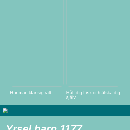
Hur man klär sig rätt
Håll dig frisk och älska dig
själv
Yrsel barn 1177