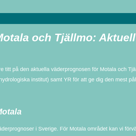
otala och Tjällmo: Aktuell
re titt på den aktuella väderprognosen för Motala och Tj
drologiska institut) samt YR för att ge dig den mest pål
otala
äderprognoser i Sverige. För Motala området kan vi förv