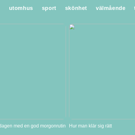
e
utomhus
sport
skönhet
välmående
 dagen med en god morgonrutin
Hur man klär sig rätt