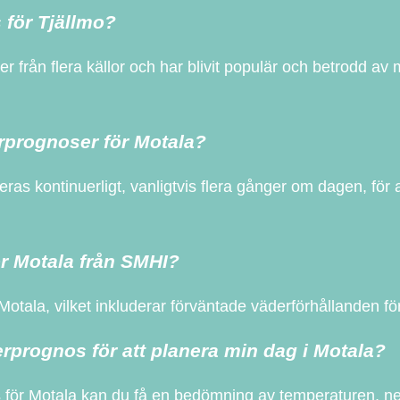
 för Tjällmo?
r från flera källor och har blivit populär och betrodd av
rprognoser för Motala?
s kontinuerligt, vanligtvis flera gånger om dagen, för a
ör Motala från SMHI?
Motala, vilket inkluderar förväntade väderförhållanden 
prognos för att planera min dag i Motala?
ör Motala kan du få en bedömning av temperaturen, ned