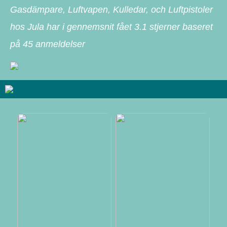
Gasdämpare, Luftvapen, Kulledar, och Luftpistoler
hos Jula har i gennemsnit fået
3.1
stjerner baseret
på
45
anmeldelser