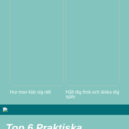
Hur man klär sig rätt
Håll dig frisk och älska dig
själv
Top 6 Praktiska