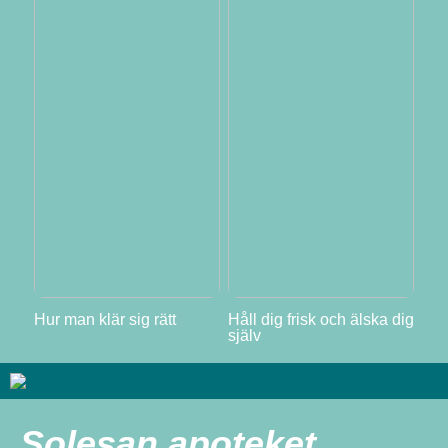
Hur man klär sig rätt
Håll dig frisk och älska dig
själv
Solesan apoteket