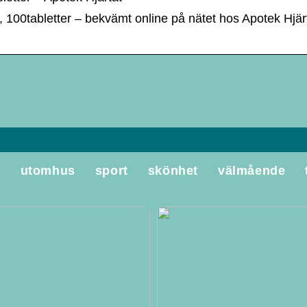
 100tabletter – bekvämt online på nätet hos Apotek Hjär
e
utomhus
sport
skönhet
välmående