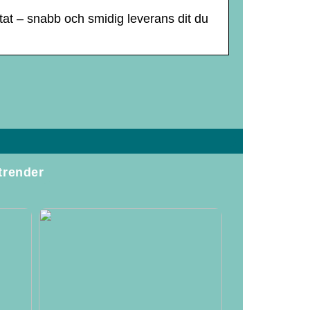
tat – snabb och smidig leverans dit du
trender