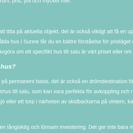
 rum, pris, yta och mycket mer.
tt titta på aktuella objekt, det är också viktigt att få en 
a hus i Sunne får du en bättre förståelse för prisläget
göra om ett specifikt hus till salu är värt priset eller o
dshus?
o på permanent basis, det är också en drömdestination för
shus till salu, som kan vara perfekta för avkoppling och
 eller ett torp i närheten av skidbackarna på vintern, k
a en långsiktig och lönsam investering. Det ger inte bara m