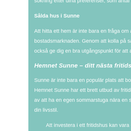
sökning efter dina preferenser, som antal
Sålda hus i Sunne
Att hitta ett hem är inte bara en fråga om a
bostadsmarknaden. Genom att kolla på såld
också ge dig en bra utgångspunkt för att av
Hemnet Sunne – ditt nästa friti
Sunne är inte bara en populär plats att b
Hemnet Sunne har ett brett utbud av fritid
av att ha en egen sommarstuga nära en sjö
din livsstil.
Att investera i ett fritidshus kan var