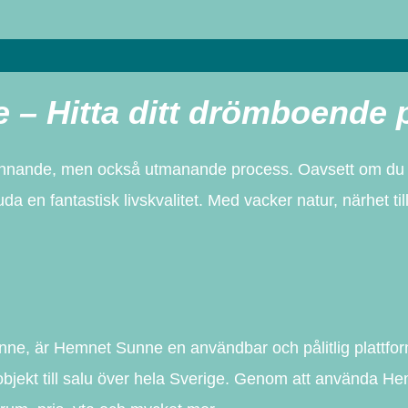
nne – Hitta ditt drömboend
ännande, men också utmanande process. Oavsett om du le
 en fantastisk livskvalitet. Med vacker natur, närhet till s
 Sunne, är Hemnet Sunne en användbar och pålitlig plattfo
bjekt till salu över hela Sverige. Genom att använda Hem