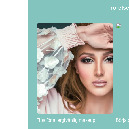
rörels
Tips för allergivänlig makeup
Börja