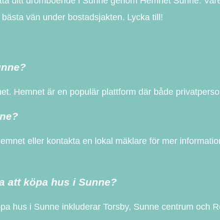
h hitta ditt drömboende i Sunne genom Hemnet Sunne. Var
 bästa vän under bostadsjakten. Lycka till!
Sunne?
net. Hemnet är en populär plattform där både privatperso
nne?
net eller kontakta en lokal mäklare för mer information.
a att köpa hus i Sunne?
a hus i Sunne inkluderar Torsby, Sunne centrum och Rott