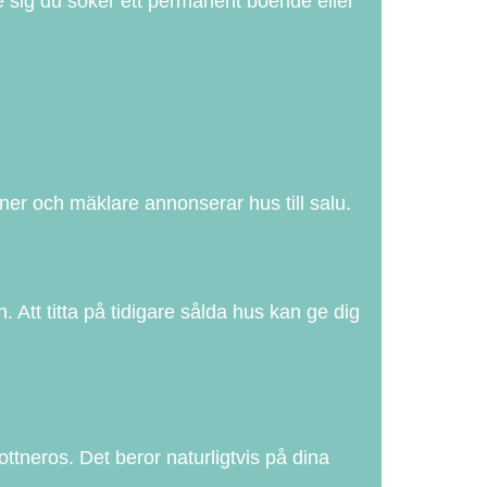
e sig du söker ett permanent boende eller
ner och mäklare annonserar hus till salu.
 Att titta på tidigare sålda hus kan ge dig
neros. Det beror naturligtvis på dina