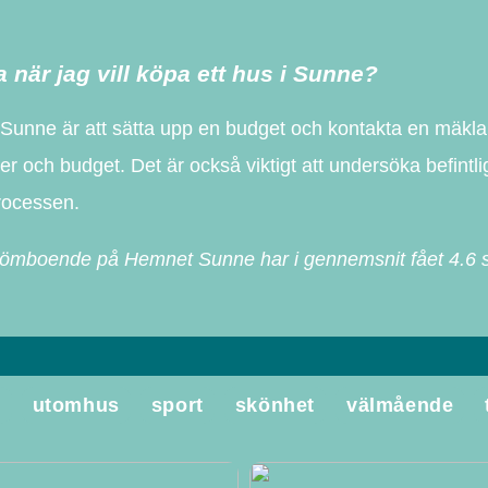
a när jag vill köpa ett hus i Sunne?
 i Sunne är att sätta upp en budget och kontakta en mäklar
ier och budget. Det är också viktigt att undersöka befintl
rocessen.
itt drömboende på Hemnet Sunne har i gennemsnit fået
4.6
s
e
utomhus
sport
skönhet
välmående