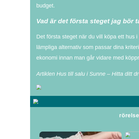
budget.
Vad är det första steget jag bör t
Det första steget när du vill köpa ett hus
lämpliga alternativ som passar dina kriter
ekonomi innan man går vidare med köpp
Artiklen Hus till salu i Sunne – Hitta d
rörels