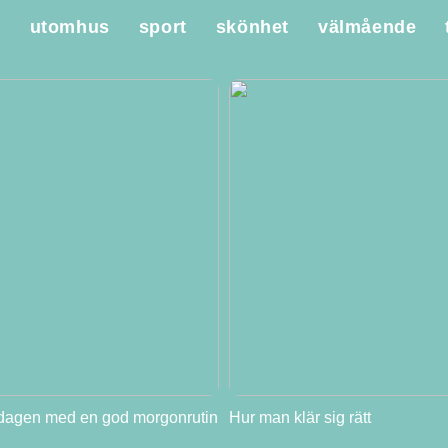
e
utomhus
sport
skönhet
välmående
 dagen med en god morgonrutin
Hur man klär sig rätt