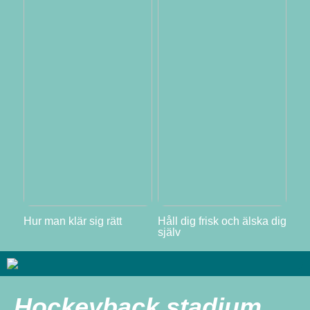
Hur man klär sig rätt
Håll dig frisk och älska dig
själv
Hockeyback stadium