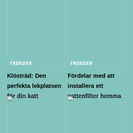
TRENDER
TRENDER
Klösträd: Den
Fördelar med att
perfekta lekplatsen
installera ett
för din katt
vattenfilter hemma