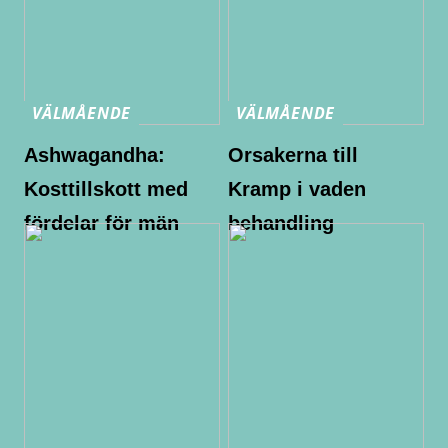
VÄLMÅENDE
VÄLMÅENDE
Ashwagandha:
Orsakerna till
Kosttillskott med
Kramp i vaden
fördelar för män
behandling