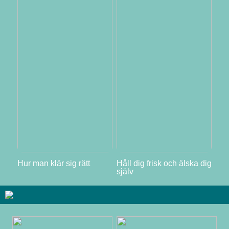
Hur man klär sig rätt
Håll dig frisk och älska dig
själv