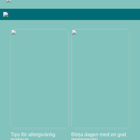
Tips för allergivänlig
Börja dagen med en god
makeup
morgonrutin