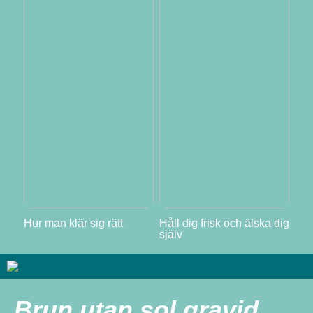
Hur man klär sig rätt
Håll dig frisk och älska dig
själv
Brun utan sol gravid