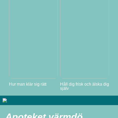
Hur man klär sig rätt
Håll dig frisk och älska dig
själv
Apoteket värmdö