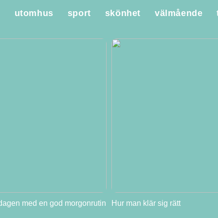
e
utomhus
sport
skönhet
välmående
 dagen med en god morgonrutin
Hur man klär sig rätt