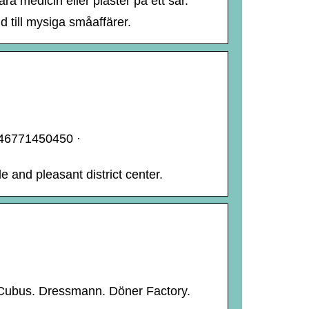
ra medicin eller plåster på ett sår.
d till mysiga småaffärer.
 +46771450450 ·
e and pleasant district center.
 Cubus. Dressmann. Döner Factory.