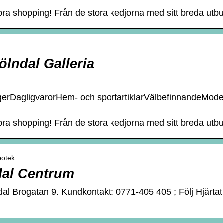
 bra shopping! Från de stora kedjorna med sitt breda utbu
lndal Galleria
ngerDagligvarorHem- och sportartiklarVälbefinnandeMod
 bra shopping! Från de stora kedjorna med sitt breda utbu
apotek…
dal Centrum
al Brogatan 9. Kundkontakt: 0771-405 405 ; Följ Hjärta