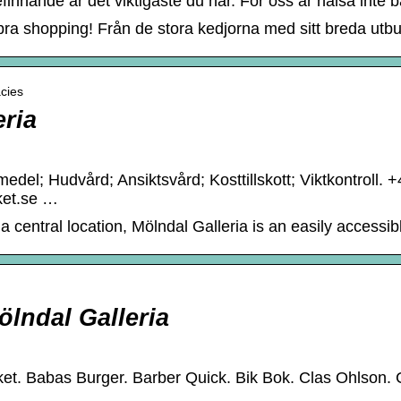
innande är det viktigaste du har. För oss är hälsa inte ba
 bra shopping! Från de stora kedjorna med sitt breda utbu
acies
eria
edel; Hudvård; Ansiktsvård; Kosttillskott; Viktkontroll.
ket.se …
 central location, Mölndal Galleria is an easily accessibl
lndal Galleria
et. Babas Burger. Barber Quick. Bik Bok. Clas Ohlson.