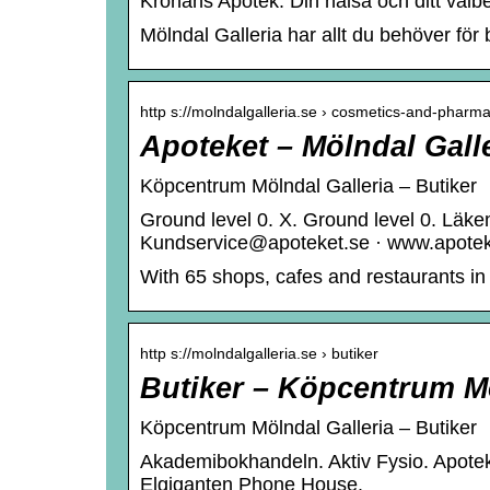
Kronans Apotek. Din hälsa och ditt välbef
Mölndal Galleria har allt du behöver för
http s://molndalgalleria.se › cosmetics-and-pharm
Apoteket – Mölndal Gall
Köpcentrum Mölndal Galleria – Butiker
Ground level 0. X. Ground level 0. Läkem
Kundservice@apoteket.se · www.apote
With 65 shops, cafes and restaurants in a
http s://molndalgalleria.se › butiker
Butiker – Köpcentrum Mö
Köpcentrum Mölndal Galleria – Butiker
Akademibokhandeln. Aktiv Fysio. Apotek
Elgiganten Phone House.