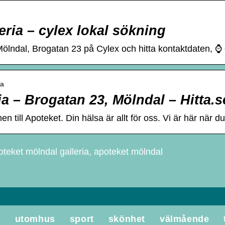
ria – cylex lokal sökning
Mölndal, Brogatan 23 på Cylex och hitta kontaktdaten, ⌚ 
ia
a – Brogatan 23, Mölndal – Hitta.s
ill Apoteket. Din hälsa är allt för oss. Vi är här när du ä
oteket mölndal galleria, apoteket mölndal
e
utomhus
sport
skönhet
välmående