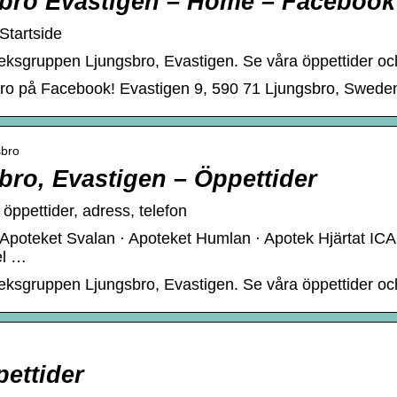
bro Evastigen – Home – Facebook
Startside
teksgruppen Ljungsbro, Evastigen. Se våra öppettider o
ro på Facebook! Evastigen 9, 590 71 Ljungsbro, Swede
sbro
ro, Evastigen – Öppettider
ppettider, adress, telefon
poteket Svalan · Apoteket Humlan · Apotek Hjärtat ICA M
el …
teksgruppen Ljungsbro, Evastigen. Se våra öppettider o
ettider