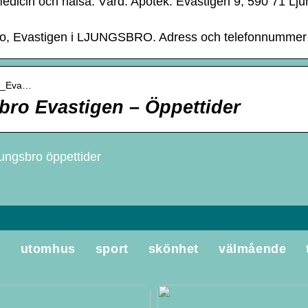
dicin och hälsa. Vård. Apotek. Evastigen 9, 590 71 Lju
bro, Evastigen i LJUNGSBRO. Adress och telefonnumme
ro_Eva…
ro Evastigen – Öppettider
jungsbro öppettider
e
utomhus
sport
skönhet
välmående