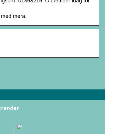
ngsbro. 01368215. Öppettider idag för
r med mera.
trender