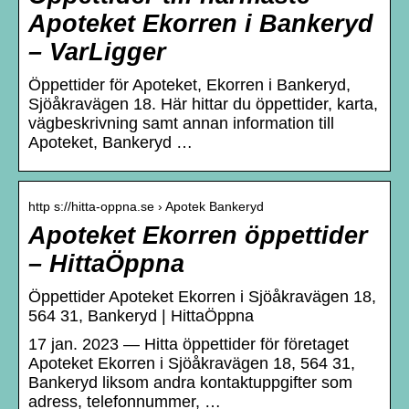
Apoteket Ekorren i Bankeryd
– VarLigger
Öppettider för Apoteket, Ekorren i Bankeryd,
Sjöåkravägen 18. Här hittar du öppettider, karta,
vägbeskrivning samt annan information till
Apoteket, Bankeryd …
http s://hitta-oppna.se › Apotek Bankeryd
Apoteket Ekorren öppettider
– HittaÖppna
Öppettider Apoteket Ekorren i Sjöåkravägen 18,
564 31, Bankeryd | HittaÖppna
17 jan. 2023 — Hitta öppettider för företaget
Apoteket Ekorren i Sjöåkravägen 18, 564 31,
Bankeryd liksom andra kontaktuppgifter som
adress, telefonnummer, …