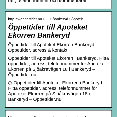
rätt, telefonnummer och kommentarer
http s://öppettider.nu › … › Bankeryd › Apotek
Öppettider till Apoteket
Ekorren Bankeryd
Öppettider till Apoteket Ekorren Bankeryd –
Öppettider, adress & kontakt
Öppettider till Apoteket Ekorren i Bankeryd. Hitta
öppettider, adress, telefonnummer för Apoteket
Ekorren på Sjöåkravägen 18 i Bankeryd –
Öppettider.nu.
◴ Öppettider till Apoteket Ekorren i Bankeryd.
Hitta öppettider, adress, telefonnummer för
Apoteket Ekorren på Sjöåkravägen 18 i
Bankeryd – Öppettider.nu