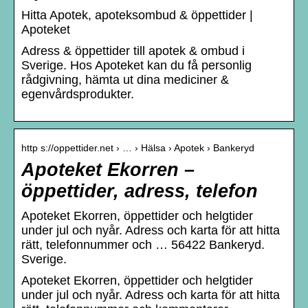
Hitta Apotek, apoteksombud & öppettider |
Apoteket
Adress & öppettider till apotek & ombud i
Sverige. Hos Apoteket kan du få personlig
rådgivning, hämta ut dina mediciner &
egenvårdsprodukter.
http s://oppettider.net › … › Hälsa › Apotek › Bankeryd
Apoteket Ekorren –
öppettider, adress, telefon
Apoteket Ekorren, öppettider och helgtider
under jul och nyår. Adress och karta för att hitta
rätt, telefonnummer och … 56422 Bankeryd.
Sverige.
Apoteket Ekorren, öppettider och helgtider
under jul och nyår. Adress och karta för att hitta