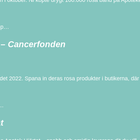
tsp…
 – Cancerfonden
 2022. Spana in deras rosa produkter i butikerna, där en
2…
t