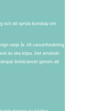
g och att sprida kunskap om
ign varje år. All cancerforskning
a band du ska köpa. Det används
 bekämpar bröstcancer genom att
ket och massor av Apoliva-