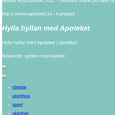
Beställ Rosa bandet 2022 – bekvämt online på nätet hos
http s://www.apoteket.se › Kampanj
Hylla hyllan med Apoteket
Hylla hyllan med Apoteket | Apoteket
Keywords: apotea rosa bandet
rörelse
utomhus
sport
skönhet