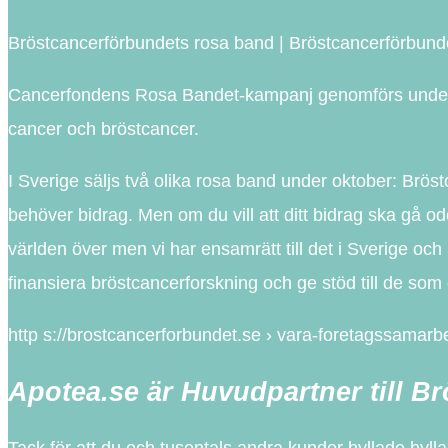
Bröstcancerförbundets rosa band | Bröstcancerförbund
Cancerfondens Rosa Bandet-kampanj genomförs under ok
cancer och bröstcancer.
I Sverige säljs två olika rosa band under oktober: Brö
behöver bidrag. Men om du vill att ditt bidrag ska gå o
världen över men vi har ensamrätt till det i Sverige och
finansiera bröstcancerforskning och ge stöd till de som
http s://brostcancerforbundet.se › vara-foretagssamarb
Apotea.se är Huvudpartner till B
Tack för att du och tusentals andra kunder hyllade hyl