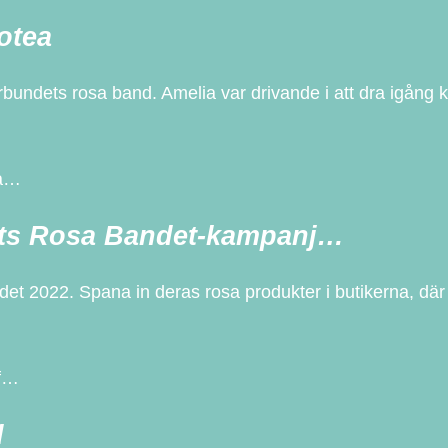
otea
bundets rosa band. Amelia var drivande i att dra igång 
ca…
ets Rosa Bandet-kampanj…
 2022. Spana in deras rosa produkter i butikerna, där en
rf…
d