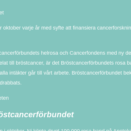
et
tober varje år med syfte att finansiera cancerforsknin
stcancerförbundets helrosa och Cancerfondens med ny des
delat till bröstcancer, är det Bröstcancerförbundets ros
 alla intäkter går till vårt arbete. Bröstcancerförbundet
 drabbats.
eten
röstcancerförbundet
lan i oktober. Ni köpte drygt 100.000 rosa band på Apote