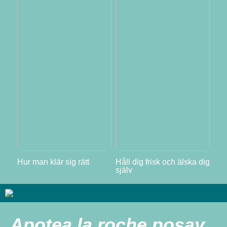
Hur man klär sig rätt
Håll dig frisk och älska dig
själv
Apotea la roche posay