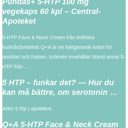
Puhdas+ 5-HTP 100 mg
vegekaps 60 kpl – Central-
Apoteket
5-HTP Face & Neck Cream från brittiska
hudvårdsmärket Q+A är en fuktgivande kräm for
ansiktet och halsen. Krämen innehåller bland annat 5-
HTP från …
5 HTP – funkar det? — Hur du
kan må bättre, om serotonin …
Arkiv 5 htp | apotekos
Q+A 5-HTP Face & Neck Cream