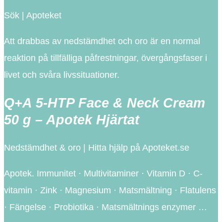
Sök | Apoteket
Att drabbas av nedstämdhet och oro är en normal
reaktion på tillfälliga påfrestningar, övergångsfaser i
livet och svåra livssituationer.
Q+A 5-HTP Face & Neck Cream
50 g – Apotek Hjärtat
Nedstämdhet & oro | Hitta hjälp på Apoteket.se
Apotek. Immunitet · Multivitaminer · Vitamin D · C-
vitamin · Zink · Magnesium · Matsmältning · Flatulens
· Fängelse · Probiotika · Matsmältnings enzymer …