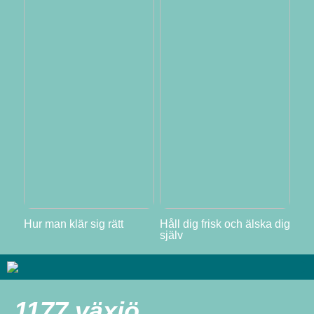
Hur man klär sig rätt
Håll dig frisk och älska dig
själv
1177 växjö