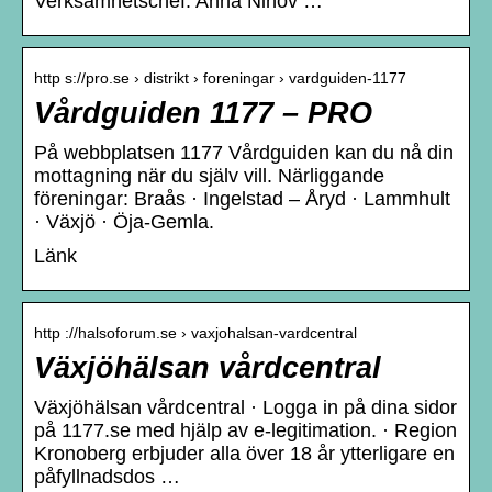
Verksamhetschef: Anna Ninov …
http s://pro.se › distrikt › foreningar › vardguiden-1177
Vårdguiden 1177 – PRO
På webbplatsen 1177 Vårdguiden kan du nå din
mottagning när du själv vill. Närliggande
föreningar: Braås · Ingelstad – Åryd · Lammhult
· Växjö · Öja-Gemla.
Länk
http ://halsoforum.se › vaxjohalsan-vardcentral
Växjöhälsan vårdcentral
Växjöhälsan vårdcentral · Logga in på dina sidor
på 1177.se med hjälp av e-legitimation. · Region
Kronoberg erbjuder alla över 18 år ytterligare en
påfyllnadsdos …