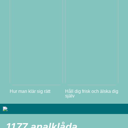
Hur man klär sig rätt
Håll dig frisk och älska dig
själv
1177 analklåda